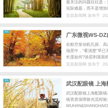
最关注的问题往往是：
实际难题，而不是增加
具，应当具备清晰的数
宜昌新闻网
发布于 202
达渠道，并且易于上手
工具整合在一起，为中小外
资讯
广东微视WS-D
检测
在航空发动机孔探、高
场景中，“看清楚”早
长度如何?涂层剥落面
业内窥镜从“可视辅助工
宜昌新闻网
发布于 202
旗下的WS-DZ系列
的产品线。该系列在超高清.
资讯
武汉配眼镜 上海
武汉配眼镜上海配眼镜
镜资质保障验光流程验
WUHAN&SHANGHAI