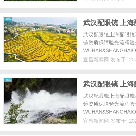
资讯
武汉配眼镜 上海
武汉配眼镜上海配眼镜
镜资质保障验光流程验
WUHAN&SHANGHAI
配镜的写字楼眼镜店直
宜昌新闻网
发布于 202
光、正品镜片、透明价格
顾高专业度与高性价比...
资讯
武汉配眼镜 上海
武汉配眼镜上海配眼镜
镜资质保障验光流程验
WUHAN&SHANGHAI
配镜的写字楼眼镜店直
宜昌新闻网
发布于 202
光、正品镜片、透明价格
顾高专业度与高性价比...