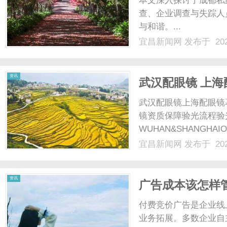
本文深入探讨了成都私
查、企业调查与失踪人
与和谐。...
宜昌新闻网
发布于 202
新
资讯
武汉配眼镜 上海
武汉配眼镜上海配眼镜
镜资质保障验光流程验
WUHAN&SHANGHAI
配镜的写字楼眼镜店直
宜昌新闻网
发布于 202
光、正品镜片、透明价格
闻
顾高专业度与高性价比...
资讯
广告成本该怎样
付费竞价广告是企业线
业务拓展。多数企业自