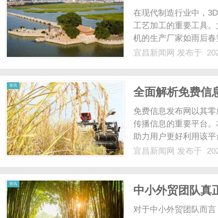
时代
在现代制造行业中，3
工艺加工的重要工具。
机的生产厂家如雨后春
激光内雕机生产厂家，
宜昌新闻网
发布于 202
和产品质量。3D激光
用激光技术对各种材料进行
资讯
全面解析免费信
免费信息发布网以其零
传播信息的重要平台。
助力用户更好利用该平台
宜昌新闻网
发布于 202
资讯
中小外贸团队真
对于中小外贸团队而言