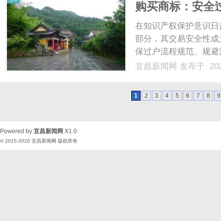
购买商标：安全
在知识产权保护意识日
部分，其交易安全性成
保过户流程规范、规避
必须掌握的关键技能。
宜昌新闻网
发布于 202
到实操要点，为读者提
别与防范1、权属清晰是交
1
2
3
4
5
6
7
8
9
Powered by
宜昌新闻网
X1.0
© 2015-2020
宜昌新闻网
版权所有