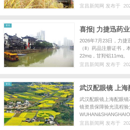
配镜的写字楼眼镜店直
宜昌新闻网
发布于 202
光、正品镜片、透明价格
顾高专业度与高性价比...
资讯
喜报| 力捷迅药
2026年7月23日，
（Ⅱ）药品注册证书，
22mg，甘羟铝11mg。
2026S02608）
宜昌新闻网
发布于 202
抗血小板聚集药物。该
科学配伍重质......
资讯
武汉配眼镜 上海
武汉配眼镜上海配眼镜
镜资质保障验光流程验
WUHAN&SHANGHAI
配镜的写字楼眼镜店直
宜昌新闻网
发布于 202
光、正品镜片、透明价格