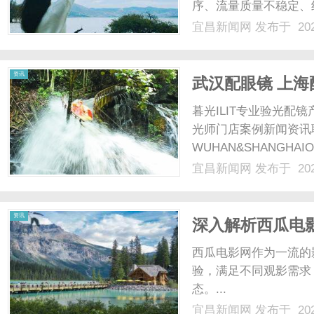
序、流量质量不稳定、
咨询增量难以匹配投放
宜昌新闻网
发布于 202
非单纯压缩投放预算，
网
配逻辑。俐麸科技专注竞价
资讯
武汉配眼镜 上海
暮光ILIT专业验光
光师门店案例新闻资讯
WUHAN&SHANGHAI
配镜的写字楼眼镜店直
宜昌新闻网
发布于 202
光、正品镜片、透明价格
顾高专业度与高性价比...
资讯
深入解析西瓜电
展趋势
西瓜电影网作为一流的
验，满足不同观影需求
态。...
宜昌新闻网
发布于 202