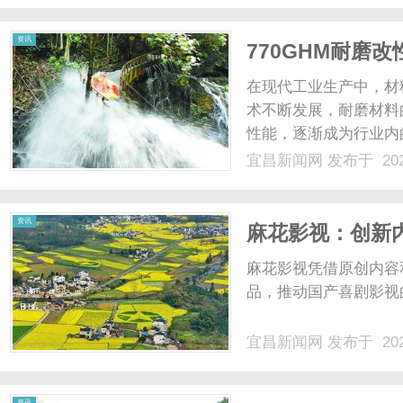
顾高专业度与高性价比...
资讯
770GHM耐磨
在现代工业生产中，材
术不断发展，耐磨材料
性能，逐渐成为行业内
770GHM耐磨改性
宜昌新闻网
发布于 202
一创新材料。一、什么是
一种以高分子材料为.....
资讯
麻花影视：创新
麻花影视凭借原创内容
品，推动国产喜剧影视的
宜昌新闻网
发布于 202
资讯