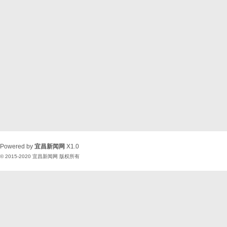
Powered by
宜昌新闻网
X1.0
© 2015-2020
宜昌新闻网
版权所有