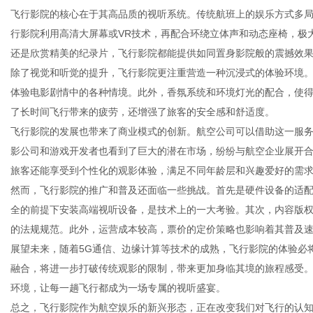
飞行影院的核心在于其高品质的视听系统。传统航班上的娱乐方式多
行影院利用高清大屏幕或VR技术，再配合环绕立体声和动态座椅，极
还是欣赏精美的纪录片，飞行影院都能提供如同置身影院般的震撼效
除了视觉和听觉的提升，飞行影院更注重营造一种沉浸式的体验环境
新
体验电影剧情中的各种情境。此外，香氛系统和环境灯光的配合，使
了长时间飞行带来的疲劳，还增强了旅客的安全感和舒适度。
飞行影院的发展也带来了商业模式的创新。航空公司可以借助这一服
影公司和游戏开发者也看到了巨大的潜在市场，纷纷与航空企业展开
旅客还能享受到个性化的观影体验，满足不同年龄层和兴趣爱好的需
然而，飞行影院的推广和普及还面临一些挑战。首先是硬件设备的适
全的前提下安装高端视听设备，是技术上的一大考验。其次，内容版
的法规规范。此外，运营成本较高，票价的定价策略也影响着其普及
闻
展望未来，随着5G通信、边缘计算等技术的成熟，飞行影院的体验必
融合，将进一步打破传统观影的限制，带来更加身临其境的旅程感受
环境，让每一趟飞行都成为一场专属的视听盛宴。
总之，飞行影院作为航空娱乐的新兴形态，正在改变我们对飞行的认