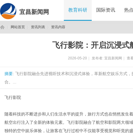
教育科研
国际资讯
热
宜昌新闻网
网站首页
资讯列表
资讯内容
飞行影院：开启沉浸式
宜
›
›
›
2026-05-20
|
发布者:
宜昌新闻网
|
查看
摘要
: 飞行影院融合先进视听技术和沉浸式体验，革新航空娱乐方式
合。...
飞行影院
昌
随着科技的不断进步和人们生活水平的提升，旅行方式也在悄然发生
航空出行注入了全新的体验元素。飞行影院融合了航空和影院两大领
独特的空中娱乐体验，让旅客在飞行过程中不仅能享受视觉和听觉的