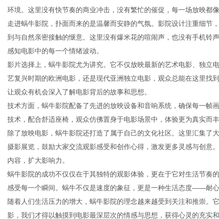
环境。这里没有快节奏的商业冲击，没有繁忙的催促，每一场放映都
走进蜗牛影院，扑面而来的是温馨而安静的气氛。影院设计注重细节
到与自然亲密接触的惬意。这里没有爆米花的喧闹声，也没有手机铃
感知电影中的每一个情绪波动。
新
影片选择上，蜗牛影院尤为讲究。它不仅放映最新的艺术电影、独立
艺复兴时期的欧洲电影，还是现代亚洲独立电影，观众总能在这里找
让观众有机会深入了解电影背后的故事和思想。
技术方面，蜗牛影院配备了先进的放映设备和音响系统，确保每一帧
技术，配合舒适座椅，观众仿佛置身于电影场景中，体验更为真实而
除了放映电影，蜗牛影院还打造了属于自己的文化社区。这里汇集了
摄影展览，鼓励大家交流观影感受和创作心得，激发更多灵感与创意
内容，扩大影响力。
闻
蜗牛影院的成功不仅仅在于其独特的观影体验，更在于它对生活节奏
感受每一个瞬间。蜗牛不仅是速度的象征，更是一种生活态度——耐
随着人们生活压力的增大，蜗牛影院的理念越来越受到关注和推崇。
影，我们才得以触摸到电影最深层次的情感与思想，获得心灵的充实