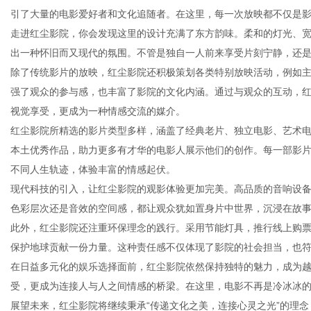
引了大量的电影爱好者和文化追随者。在这里，每一次放映都不仅是
走进红尘影院，你会发现这里的设计充满了东方韵味。柔和的灯光、
出一种怀旧而又现代的氛围。不管是独自一人前来享受片刻宁静，还
除了传统影片的放映，红尘影院还积极策划各类特别放映活动，例如
新
强了观众的参与感，也丰富了影院的文化内涵。通过与观众的互动，
视觉享受，更成为一种情感交流的媒介。
红尘影院所精选的影片类型多样，涵盖了经典老片、独立电影、艺术
本土优秀作品，助力更多有才华的电影人展示他们的创作。每一部影
不同人生轨迹，体验丰富的情感起伏。
现代科技的引入，让红尘影院的观影体验更加完美。高品质的音响设
色彩层次还是音效的空间感，都让观众犹如置身片中世界，沉浸在故
此外，红尘影院还注重环保理念的践行。采用节能灯具，推行线上购
闻
保护地球贡献一份力量。这种责任感不仅体现了影院的社会担当，也
在日益多元化的娱乐选择面前，红尘影院依然保持独特的魅力，成为
受，更成为连接人与人之间情感的桥梁。在这里，电影不再是冷冰冰
展望未来，红尘影院将继续秉承“传递文化之美，连接心灵之光”的理