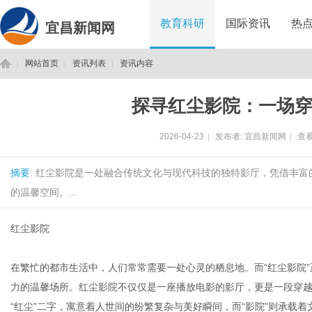
教育科研
国际资讯
热
宜昌新闻网
网站首页
资讯列表
资讯内容
探寻红尘影院：一场
宜
›
›
›
2026-04-23
|
发布者:
宜昌新闻网
|
查看
摘要
: 红尘影院是一处融合传统文化与现代科技的独特影厅，凭借丰
的温馨空间。...
红尘影院
昌
在繁忙的都市生活中，人们常常需要一处心灵的栖息地。而“红尘影院
力的温馨场所。红尘影院不仅仅是一座播放电影的影厅，更是一段穿
“红尘”二字，寓意着人世间的纷繁复杂与美好瞬间，而“影院”则承载