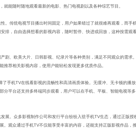
，就能随时随地观看最新的电影、热门电视剧以及各种综艺节目。
活性。传统电视节目播出时间固定，用户如果错过了就很难再观看，而手
间安排，自由选择想看的影视内容，随时暂停、快进或回放，这种按需观
国产剧、欧美大片、日韩影视、纪录片等各种类别，满足不同观众的需求
能推荐相关影视内容，使用户能轻松发现更多优质作品。
保障了手机TV在线看影视的流畅性和高清画质体验。无缓冲、无卡顿的播放
部分平台还支持多终端同步观看，用户可以在手机、平板、智能电视等多
化发展。众多影视制作公司和发行平台纷纷入驻手机TV生态，通过正版授
展。观众通过手机TV不仅能享受丰富的内容，还能支持正版影视作品，