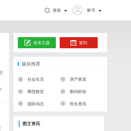
搜索
帐号
发表主题
签到
版块推荐
是
社会生活
房产家居
V
晒货殿堂
数码科技
国际动态
民生资讯
图文资讯
家