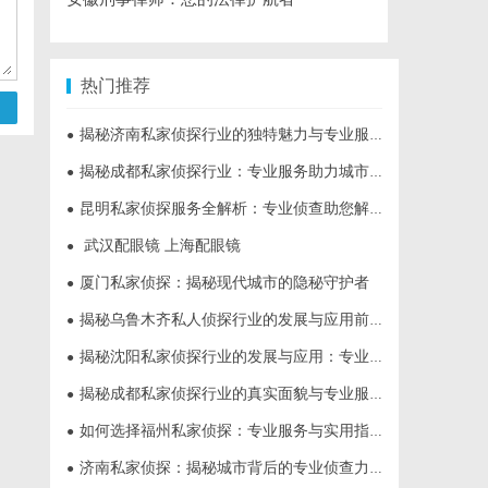
热门推荐
揭秘济南私家侦探行业的独特魅力与专业服务
●
揭秘成都私家侦探行业：专业服务助力城市安宁
●
昆明私家侦探服务全解析：专业侦查助您解决疑难问题
●
武汉配眼镜 上海配眼镜
●
厦门私家侦探：揭秘现代城市的隐秘守护者
●
揭秘乌鲁木齐私人侦探行业的发展与应用前景
●
揭秘沈阳私家侦探行业的发展与应用：专业侦探服务的全方位解析
●
揭秘成都私家侦探行业的真实面貌与专业服务
●
如何选择福州私家侦探：专业服务与实用指南详解
●
济南私家侦探：揭秘城市背后的专业侦查力量
●