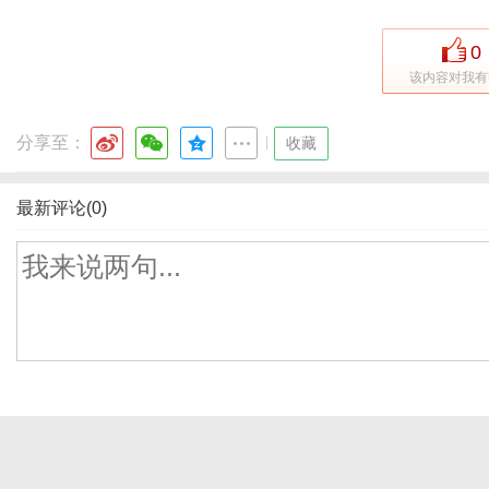
0
该内容对我有
分享至：
|
收藏
最新评论(0)