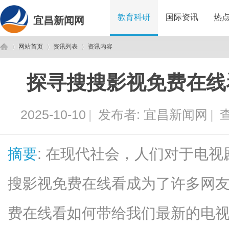
教育科研
国际资讯
热
宜昌新闻网
网站首页
资讯列表
资讯内容
探寻搜搜影视免费在线
宜
›
›
›
2025-10-10
|
发布者:
宜昌新闻网
|
查
摘要
: 在现代社会，人们对于电
搜影视免费在线看成为了许多网
昌
费在线看如何带给我们最新的电